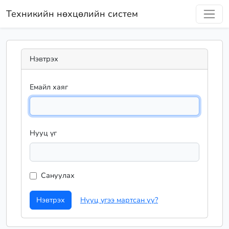
Техникийн нөхцөлийн систем
Нэвтрэх
Емайл хаяг
Нууц үг
Сануулах
Нэвтрэх
Нууц үгээ мартсан уу?