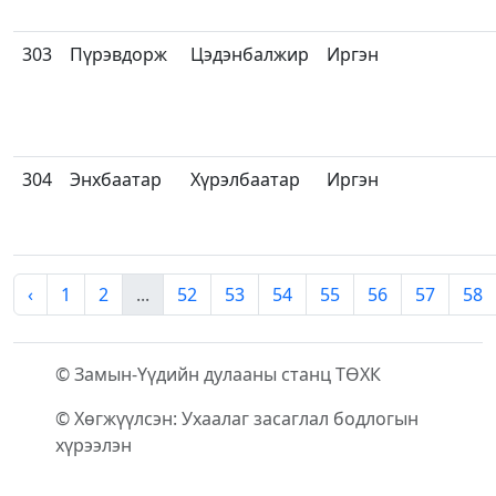
303
Пүрэвдорж
Цэдэнбалжир
Иргэн
304
Энхбаатар
Хүрэлбаатар
Иргэн
‹
1
2
...
52
53
54
55
56
57
58
© Замын-Үүдийн дулааны станц ТӨХК
© Хөгжүүлсэн: Ухаалаг засаглал бодлогын
хүрээлэн