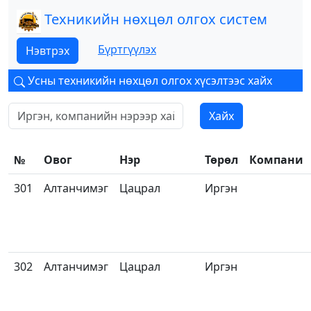
Техникийн нөхцөл олгох систем
Бүртгүүлэх
Нэвтрэх
Усны техникийн нөхцөл олгох хүсэлтээс хайх
Хайх
№
Овог
Нэр
Төрөл
Компани
301
Алтанчимэг
Цацрал
Иргэн
302
Алтанчимэг
Цацрал
Иргэн